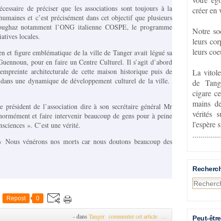
nécessaire de préciser que les associations sont toujours à la
créer en 
 humaines et c’est précisément dans cet objectif que plusieurs
 Boughaz notamment l’ONG italienne COSPE, le programme
Notre so
tives locales.
leurs cor
leurs coe
n et figure emblématique de la ville de Tanger avait légué sa
Guennoun, pour en faire un Centre Culturel. Il s’agit d’abord
’empreinte architecturale de cette maison historique puis de
La vitol
nt dans une dynamique de développement culturel de la ville.
de Tang
cigare ce
mains de
e président de l’association dire à son secrétaire général Mr
vérités 
normément et faire intervenir beaucoup de gens pour à peine
l'espère 
onsciences ». C’est une vérité.
..............
: « Nous vénérons nos morts car nous doutons beaucoup des
Recherc
Repost
0
-
dans
Tanger
commenter cet article
…
Peut-être