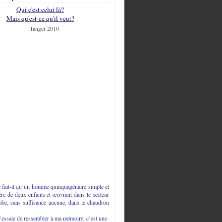
Qui c'est celui là?
Mais qu'est-ce qu'il veut?
fait-il qu’un homme quinquagénaire simple et
ère de deux enfants et œuvrant dans le secteur
mbe, sans suffisance aucune, dans le chaudron
j’essaie de ressembler à ma mémoire, c’est une