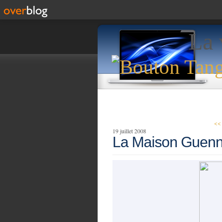
La 
<< 
19 juillet 2008
La Maison Guen