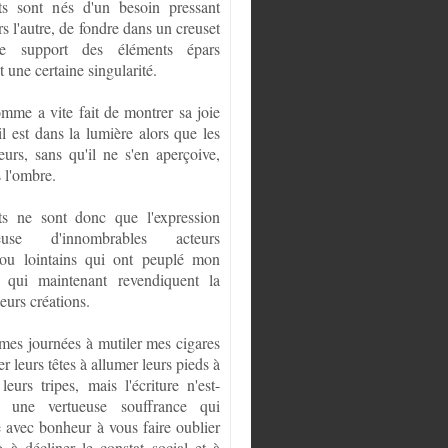
ts sont nés d'un besoin pressant
ers l'autre, de fondre dans un creuset
ce support des éléments épars
 une certaine singularité.
omme a vite fait de montrer sa joie
il est dans la lumière alors que les
eurs, sans qu'il ne s'en aperçoive,
 l'ombre.
ts ne sont donc que l'expression
euse d'innombrables acteurs
ou lointains qui ont peuplé mon
t qui maintenant revendiquent la
leurs créations.
 mes journées à mutiler mes cigares
er leurs têtes à allumer leurs pieds à
leurs tripes, mais l'écriture n'est-
s une vertueuse souffrance qui
e avec bonheur à vous faire oublier
o à décliner le constat social et à