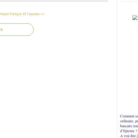
Super Partagas
H Upmann >>
re
Comment se 
ordinaire, p
bancaire to
d’Epicure ?
A vrai dire 