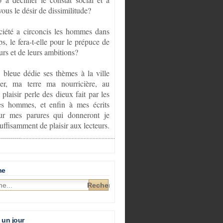
vous le désir de dissimilitude?
ciété a circoncis les hommes dans
ps, le fera-t-elle pour le prépuce de
urs et de leurs ambitions?
e bleue dédie ses thèmes à la ville
er, ma terre ma nourricière, au
 plaisir perle des dieux fait par les
s hommes, et enfin à mes écrits
sur mes parures qui donneront je
suffisamment de plaisir aux lecteurs.
...........
............................................................................................
he
 un jour