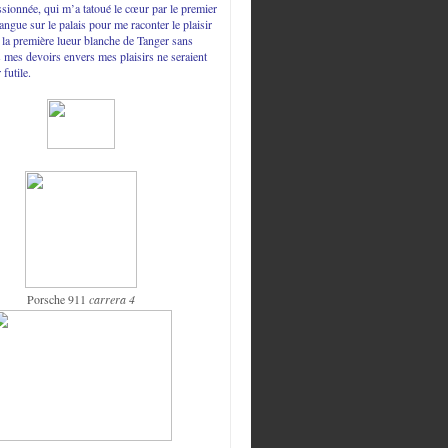
sionnée, qui m’a tatoué le cœur par le premier
langue sur le palais pour me raconter le plaisir
t la première lueur blanche de Tanger sans
s mes devoirs envers mes plaisirs ne seraient
 futile.
Porsche 911
carrera 4