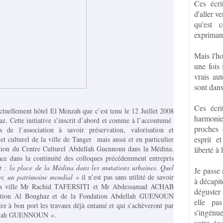
Ces écri
d'aller v
qu'est 
exprimant
Mais l'h
une fois 
vrais aut
sont dans
Ces écri
actuellement hôtel El Menzah que c’est tenu le 12 Juillet 2008
harmoni
az. Cette initiative s’inscrit d’abord et comme à l’accoutumé
proches 
 de l’association à savoir préservation, valorisation et
esprit e
t culturel de la ville de Tanger
mais aussi et en particulier
éation du Centre Culturel Abdellah Guennoun dans la Médina.
liberté à 
ace dans la continuité des colloques précédemment entrepris
t : la place de la Médina dans les mutations urbaines. Quel
Je passe
er, un patrimoine mondial »
il n’est pas sans utilité de savoir
à décapit
eurs ville Mr Rachid TAFERSITI et Mr Abdessamad ACHAB
déguster 
ociation Al Boughaz et de la Fondation Abdellah GUENOUN
elle pa
re à bon port les travaux déjà entamé et qui s’achèveront par
s'ingénu
dellah GUENNOUN ».
votre ég