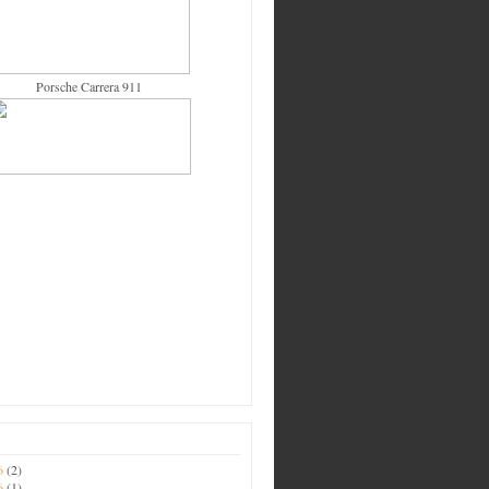
Porsche Carrera 911
26
(2)
26
(1)