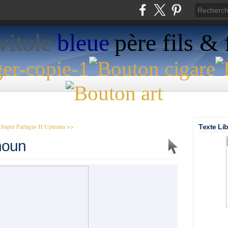
vitole
bleue
père fils & f
Super Partagas
H Upmann >>
Texte Lib
noun