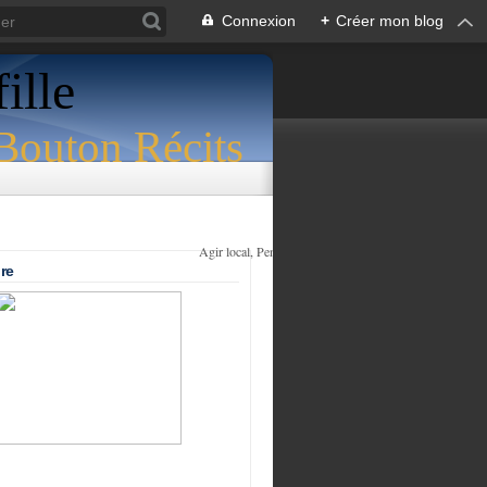
Connexion
+
Créer mon blog
ille
Agir local, Penser global
re