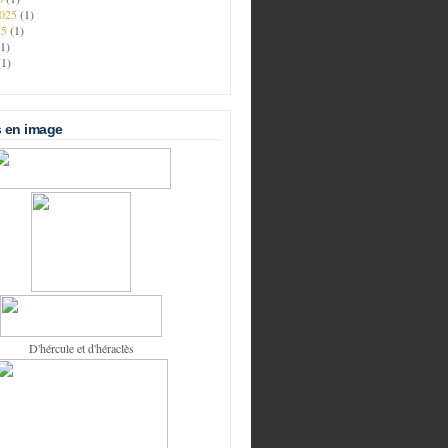
2025
(1)
25
(1)
(1)
(1)
 en image
D'hércule et d'héraclès