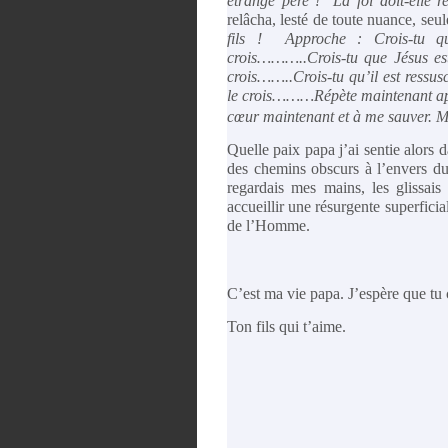
étrange père ! La foi doit-elle ren
relâcha, lesté de toute nuance, s
fils ! Approche : Crois-tu que
crois………..Crois-tu que Jésus est m
crois……..Crois-tu qu’il est ressusci
le crois………Répète maintenant aprè
cœur maintenant et à me sauver. M
Quelle paix papa j’ai sentie alors
des chemins obscurs à l’envers du
regardais mes mains, les glissa
accueillir une résurgente superfic
de l’Homme.
C’est ma vie papa. J’espère que t
Ton fils qui t’aime.