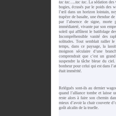
tac tac…..tac tac
. La sédation des 
bogies, écrasés par le poids des w
l’œil dans un horizon lointain, no
trapèze de basalte, une étendue de
par l’absence de signe, morte p
immédiateté, vivante par son empre
soleil qui affûtent le batifolage de
Incompréhensible vanité des raph
solitudes. Tout semblait railler
temps, dans ce paysage, la lassit
moignon séculaire d’une branche
comprendrait que c’est un grand 
suspendre la tâche bleue du ciel
bonheur pour celui qui est dans l’at
était immérité.
Relégués sont-ils au dernier wagon
quand l’alliance tombe et laisse u
reste alors à faire son chemin da
mieux d’avoir la chair couverte d’
goût alcalin de la truelle.