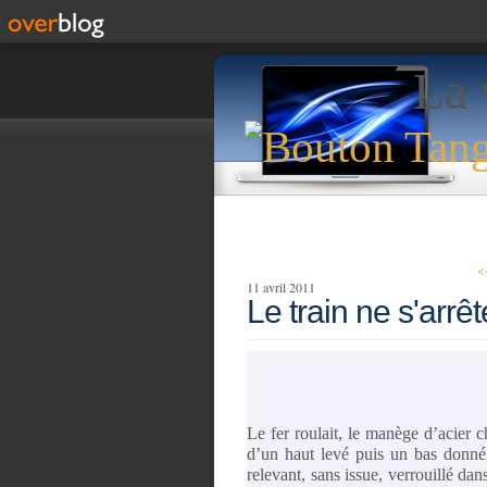
La 
<
11 avril 2011
Le train ne s'arrê
Le fer roulait, le manège d’acier ch
d’un haut levé puis un bas donné
relevant, sans issue, verrouillé da