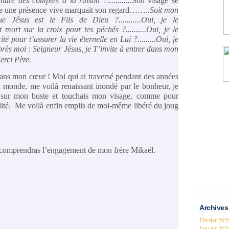
dre des comptes à la raison ?............
Son visage se
eule une présence vive marquait son regard……..
Soit mon
 Jésus est le Fils de Dieu ?...........Oui, je le
ort sur la croix pour tes péchés ?..........Oui, je le
té pour t’assurer la vie éternelle en Lui ?.........Oui, je
s moi : Seigneur Jésus, je T’invite à entrer dans mon
erci Père.
 dans mon cœur ! Moi qui ai traversé pendant des années
 monde, me voilà renaissant inondé par le bonheur, je
is sur mon buste et touchais mon visage, comme pour
ialité. Me voilà enfin emplis de moi-même libéré du joug
u comprendras l’engagement de mon frère Mikaël.
Archives
Février 20
Janvier 20