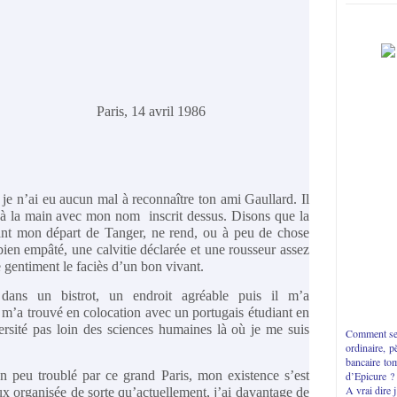
Paris, 14 avril 1986
 je n’ai eu aucun mal à reconnaître ton ami Gaullard. Il
e à la main avec mon nom inscrit dessus. Disons que la
nt mon départ de Tanger, ne rend, ou à peu de chose
 bien empâté, une calvitie déclarée et une rousseur assez
e gentiment le faciès d’un bon vivant.
ans un bistrot, un endroit agréable puis il m’a
m’a trouvé en colocation avec un portugais étudiant en
rsité pas loin des sciences humaines là où je me suis
Comment se 
it.
ordinaire, p
bancaire to
n peu troublé par ce grand Paris, mon existence s’est
d’Epicure ?
A vrai dire 
ux organisée de sorte qu’actuellement, j’ai davantage de