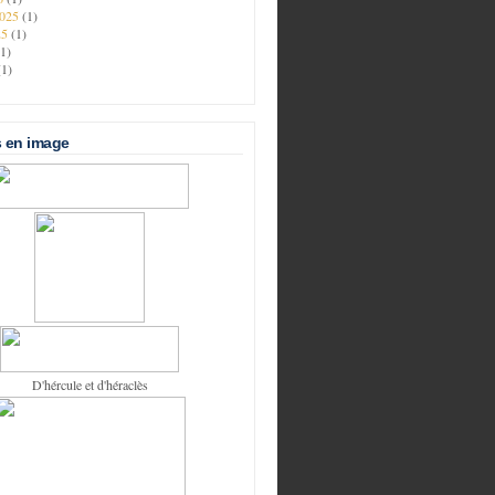
2025
(1)
25
(1)
(1)
(1)
 en image
D'hércule et d'héraclès