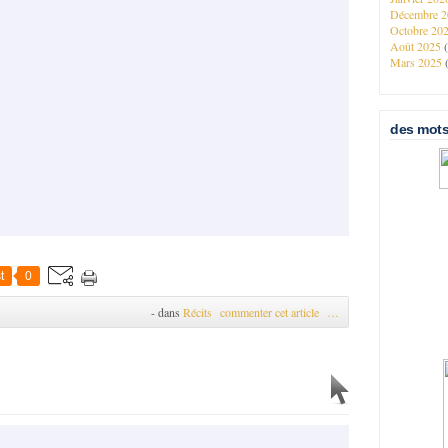
Décembre 
Octobre 20
Août 2025
Mars 2025
des mots
t
0
-
dans
Récits
commenter cet article
…