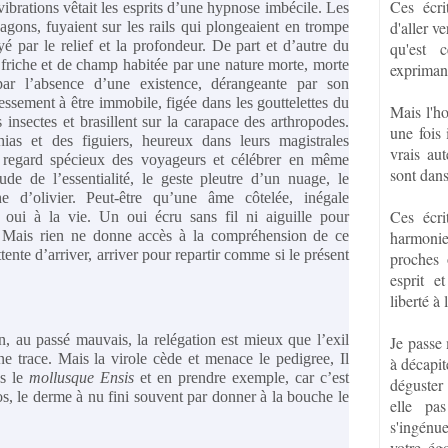
Ces écri
vibrations vêtait les esprits d’une hypnose imbécile. Les
d'aller v
agons, fuyaient sur les rails qui plongeaient en trompe
yé par le relief et la profondeur. De part et d’autre du
qu'est 
 friche et de champ habitée par une nature morte, morte
exprimant
ar l’absence d’une existence, dérangeante par son
ssement à être immobile, figée dans les gouttelettes du
Mais l'h
s insectes et brasillent sur la carapace des arthropodes.
une fois 
ias et des figuiers, heureux dans leurs magistrales
vrais aut
 le regard spécieux des voyageurs et célébrer en même
sont dans
ude de l’essentialité, le geste pleutre d’un nuage, le
 d’olivier. Peut-être qu’une âme côtelée, inégale
Ces écri
oui à la vie. Un oui écru sans fil ni aiguille pour
. Mais rien ne donne accès à la compréhension de ce
harmoni
tente d’arriver, arriver pour repartir comme si le présent
proches 
esprit e
liberté à 
, au passé mauvais, la relégation est mieux que l’exil
Je passe
ne trace. Mais la virole cède et menace le pedigree, Il
à décapit
ns le
mollusque
Ensis
et en prendre exemple, car c’est
déguster 
os, le derme à nu fini souvent par donner à la bouche le
elle pa
s'ingénu
votre ég