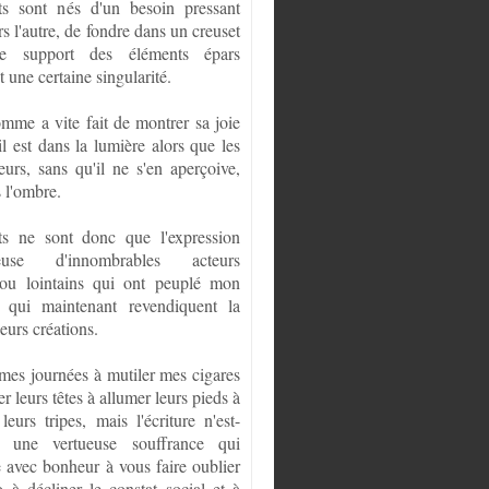
ts sont nés d'un besoin pressant
ers l'autre, de fondre dans un creuset
ce support des éléments épars
 une certaine singularité.
omme a vite fait de montrer sa joie
il est dans la lumière alors que les
eurs, sans qu'il ne s'en aperçoive,
 l'ombre.
ts ne sont donc que l'expression
euse d'innombrables acteurs
ou lointains qui ont peuplé mon
t qui maintenant revendiquent la
leurs créations.
 mes journées à mutiler mes cigares
er leurs têtes à allumer leurs pieds à
leurs tripes, mais l'écriture n'est-
s une vertueuse souffrance qui
e avec bonheur à vous faire oublier
o à décliner le constat social et à