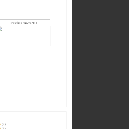
Porsche Carrera 911
26
(2)
26
(1)