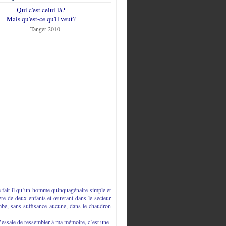
Qui c'est celui là?
Mais qu'est-ce qu'il veut?
fait-il qu’un homme quinquagénaire simple et
ère de deux enfants et œuvrant dans le secteur
mbe, sans suffisance aucune, dans le chaudron
j’essaie de ressembler à ma mémoire, c’est une