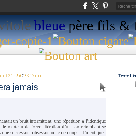
vitole
bleue
père fils & f
<
<
1
2
3
4
5
6
7
8
9
10
>
>>
Texte Lib
tera jamais
antait un bruit intermittent, une répétition à l’identique
 de marteau de forge. Itération d’un son retombant se
ns une succession obsessionnelle de coups à l’identique :