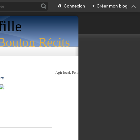
Connexion
+
Créer mon blog
ille
Agir local, Penser global
re