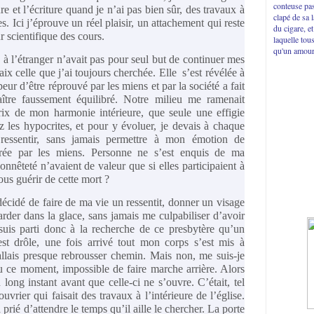
conteuse pas
re et l’écriture quand je n’ai pas bien sûr, des travaux à
clapé de sa 
. Ici j’éprouve un réel plaisir, un attachement qui reste
du cigare, e
r scientifique des cours.
laquelle tou
qu'un amour
à l’étranger n’avait pas pour seul but de continuer mes
ix celle que j’ai toujours cherchée. Elle s’est révélée à
eur d’être réprouvé par les miens et par la société a fait
aître faussement équilibré. Notre milieu me ramenait
rix de mon harmonie intérieure, que seule une effigie
ez les hypocrites, et pour y évoluer, je devais à chaque
essentir, sans jamais permettre à mon émotion de
surée par les miens. Personne ne s’est enquis de ma
onnêteté n’avaient de valeur que si elles participaient à
us guérir de cette mort ?
 décidé de faire de ma vie un ressentit, donner un visage
der dans la glace, sans jamais me culpabiliser d’avoir
 suis parti donc à la recherche de ce presbytère qu’un
est drôle, une fois arrivé tout mon corps s’est mis à
allais presque rebrousser chemin. Mais non, me suis-je
u ce moment, impossible de faire marche arrière. Alors
 long instant avant que celle-ci ne s’ouvre. C’était, tel
ouvrier qui faisait des travaux à l’intérieure de l’église.
 prié d’attendre le temps qu’il aille le chercher. La porte