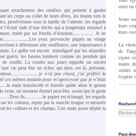
créer en 
ssant arrachement des ornières qui peinent à garder
t les corps au collet de leurs rêves, les tirants vers le
Notre so
es, persévérants sous la tutelle de l’attente, les regards
leurs cor
sant l’éclair fade d’une bêche qui a longtemps renoncé à
leurs coe
urmure, trahit par un friselis d’émotion,…………
Je ne
ine…
………......Les yeux pervenche piqués au visage
La vitol
cherchant à détrousser une souffrance, une impuissance à
de Tang
jamais. Le galbe est encore transfiguré par les séquelles
 par guérir, les fanons tombent comme un pendule qui
cigare ce
ée de rouille. La cendre aux joues rappelle un ancien
mains de
une vie peut être un échec qui dure, est là, présente,
vérités 
t continue……………,
je n’ai pas réussi, j’ai préféré la
l'espère 
sité ces mêmes instants pour m’apercevoir que je n’étais
..............
.........la main translucide et fuselée quitte alors le genou
e la veste, un moment éternel peut être, avant que le geste
ié………
Tiens lis………….
le papier est échangé, les regards
 sur les coteaux, repris par la marche longue et mesurée
Recherc
ent les collines et les champs. Une main jeune déplie la
Peut-être