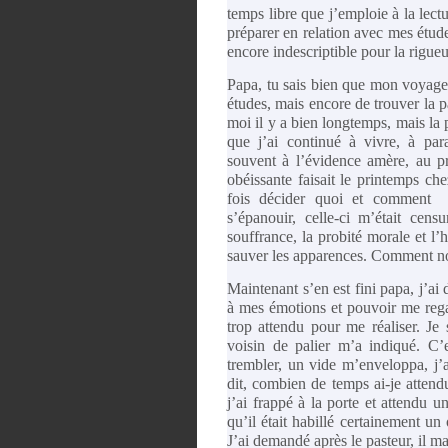
temps libre que j’emploie à la lectu
préparer en relation avec mes études
encore indescriptible pour la rigueu
Papa, tu sais bien que mon voyage 
études, mais encore de trouver la pa
moi il y a bien longtemps, mais la p
que j’ai continué à vivre, à par
souvent à l’évidence amère, au p
obéissante faisait le printemps ch
fois décider quoi et comment r
s’épanouir, celle-ci m’était cen
souffrance, la probité morale et l’h
sauver les apparences. Comment no
Maintenant s’en est fini papa, j’ai
à mes émotions et pouvoir me regar
trop attendu pour me réaliser. Je
voisin de palier m’a indiqué. C’
trembler, un vide m’enveloppa, j’
dit, combien de temps ai-je attend
j’ai frappé à la porte et attendu un
qu’il était habillé certainement un 
J’ai demandé après le pasteur, il ma