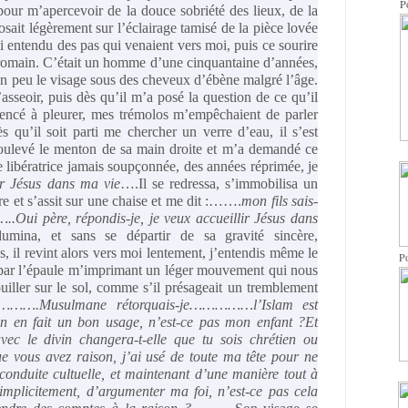
P
 pour m’apercevoir de la douce sobriété des lieux, de la
osait légèrement sur l’éclairage tamisé de la pièce lovée
i entendu des pas qui venaient vers moi, puis ce sourire
 romain. C’était un homme d’une cinquantaine d’années,
t un peu le visage sous des cheveux d’ébène malgré l’âge.
’asseoir, puis dès qu’il m’a posé la question de ce qu’il
mencé à pleurer, mes trémolos m’empêchaient de parler
 qu’il soit parti me chercher un verre d’eau, il s’est
oulevé le menton de sa main droite et m’a demandé ce
e libératrice jamais soupçonnée, des années réprimée, je
ir Jésus dans ma vie
….Il se redressa, s’immobilisa un
ère et s’assit sur une chaise et me dit :…….
mon fils sais-
.…..Oui père, répondis-je, je veux accueillir Jésus dans
lumina, et sans se départir de sa gravité sincère,
s, il revint alors vers moi lentement, j’entendis même le
P
s par l’épaule m’imprimant un léger mouvement qui nous
iller sur le sol, comme s’il présageait un tremblement
………….Musulmane rétorquais-je……………l’Islam est
on en fait un bon usage, n’est-ce pas mon enfant ?Et
avec le divin changera-t-elle que tu sois chrétien ou
 que vous avez raison, j’ai usé de toute ma tête pour ne
onduite cultuelle, et maintenant d’une manière tout à
implicitement, d’argumenter ma foi, n’est-ce pas cela