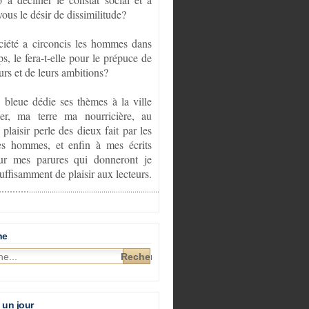
vous le désir de dissimilitude?
ciété a circoncis les hommes dans
ps, le fera-t-elle pour le prépuce de
urs et de leurs ambitions?
e bleue dédie ses thèmes à la ville
er, ma terre ma nourricière, au
 plaisir perle des dieux fait par les
s hommes, et enfin à mes écrits
sur mes parures qui donneront je
suffisamment de plaisir aux lecteurs.
...........
............................................................................................
he
 un jour