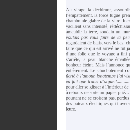
Au virage la déchirure, assourdi
l’empattement, la force fugue prenan
chambranle glabre de la vitre. Inert
vacillent sans intensité, réfléchis
ameublir la terre, soudain un m
voulais pas vous faire de la pe
regardaient de biais, vers le bas, 
faire que ce qui est arrivé ne fut 
d’une folie que le voyage a fini
s’arrête, la peau blanche émaill
bonheur éteint. Mais l’annonce qu’
entièrement. Le chuchotemen
fierté à l’amour, longtemps j’ai vi
en fait que transi d’orgueil
........
pour aller se glisser à l’intérieur d
à rebours ne sorte un papier pl
pourtant ne se croisent pas, perdus
des poteaux électriques qui travers
lettre.