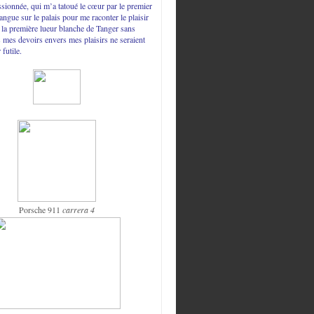
sionnée, qui m’a tatoué le cœur par le premier
langue sur le palais pour me raconter le plaisir
t la première lueur blanche de Tanger sans
s mes devoirs envers mes plaisirs ne seraient
 futile.
Porsche 911
carrera 4