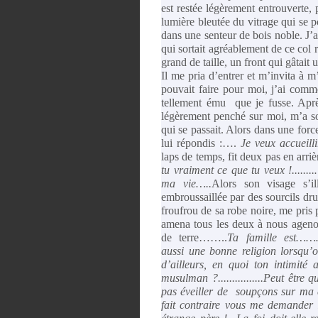
est restée légèrement entrouverte,
lumière bleutée du vitrage qui se p
dans une senteur de bois noble. J’a
qui sortait agréablement de ce col
grand de taille, un front qui gâtai
Il me pria d’entrer et m’invita à m
pouvait faire pour moi, j’ai com
tellement ému que je fusse. Après
légèrement penché sur moi, m’a s
qui se passait. Alors dans une forc
lui répondis :….
Je veux accueill
laps de temps, fit deux pas en arri
tu vraiment ce que tu veux !.......
ma vie…..
Alors son visage s’il
embroussaillée par des sourcils dru
froufrou de sa robe noire, me pri
amena tous les deux à nous agenou
de terre……..
Ta famille est…
aussi une bonne religion lorsqu’
d’ailleurs, en quoi ton intimité 
musulman ?................Peut être
pas éveiller de soupçons sur ma c
fait contraire vous me demander 